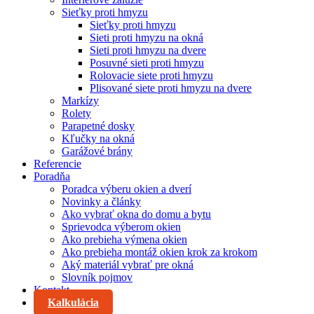
Sieťky proti hmyzu
Sieťky proti hmyzu
Sieti proti hmyzu na okná
Sieti proti hmyzu na dvere
Posuvné sieti proti hmyzu
Rolovacie siete proti hmyzu
Plisované siete proti hmyzu na dvere
Markízy
Rolety
Parapetné dosky
Kľučky na okná
Garážové brány
Referencie
Poradňa
Poradca výberu okien a dverí
Novinky a články
Ako vybrať okna do domu a bytu
Sprievodca výberom okien
Ako prebieha výmena okien
Ako prebieha montáž okien krok za krokom
Aký materiál vybrať pre okná
Slovník pojmov
Kontakt
Kalkulácia