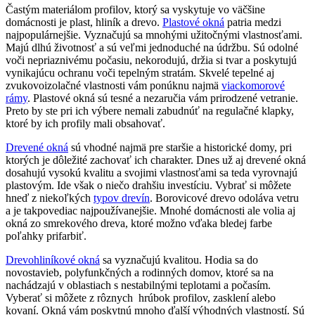
Častým materiálom profilov, ktorý sa vyskytuje vo väčšine
domácnosti je plast, hliník a drevo.
Plas
tové
okná
patria medzi
najpopulárnejšie. Vyznačujú sa mnohými užitočnými vlastnosťami.
Majú dlhú životnosť a sú veľmi jednoduché na údržbu. Sú odolné
voči nepriaznivému počasiu, nekorodujú, držia si tvar a poskytujú
vynikajúcu ochranu voči tepelným stratám. Skvelé tepelné aj
zvukovoizolačné vlastnosti vám ponúknu najmä
viackomorové
rámy
. Plastové okná sú tesné a nezaručia vám prirodzené vetranie.
Preto by ste pri ich výbere nemali zabudnúť na regulačné klapky,
ktoré by ich profily mali obsahovať.
Drevené
okn
á
sú vhodné najmä pre staršie a historické domy, pri
ktorých je dôležité zachovať ich charakter. Dnes už aj drevené okná
dosahujú vysokú kvalitu a svojimi vlastnosťami sa teda vyrovnajú
plastovým. Ide však o niečo drahšiu investíciu. Vybrať si môžete
hneď z niekoľkých
typov drevín
. Borovicové drevo odoláva vetru
a je takpovediac najpoužívanejšie. Mnohé domácnosti ale volia aj
okná zo smrekového dreva, ktoré možno vďaka bledej farbe
poľahky prifarbiť.
Drevohliníkové
okná
sa vyznačujú kvalitou. Hodia sa do
novostavieb, polyfunkčných a rodinných domov, ktoré sa na
nachádzajú v oblastiach s nestabilnými teplotami a počasím.
Vyberať si môžete z rôznych hrúbok profilov, zasklení alebo
kovaní. Okná vám poskytnú mnoho ďalší výhodných vlastností. Sú