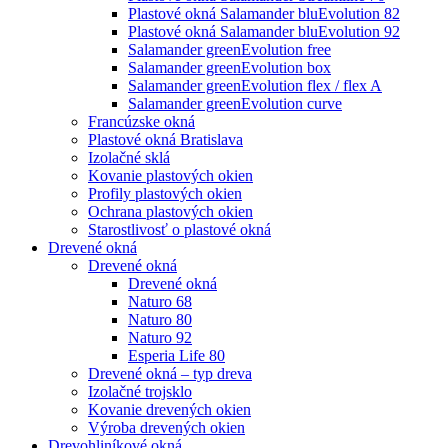
Plastové okná Salamander bluEvolution 82
Plastové okná Salamander bluEvolution 92
Salamander greenEvolution free
Salamander greenEvolution box
Salamander greenEvolution flex / flex A
Salamander greenEvolution curve
Francúzske okná
Plastové okná Bratislava
Izolačné sklá
Kovanie plastových okien
Profily plastových okien
Ochrana plastových okien
Starostlivosť o plastové okná
Drevené okná
Drevené okná
Drevené okná
Naturo 68
Naturo 80
Naturo 92
Esperia Life 80
Drevené okná – typ dreva
Izolačné trojsklo
Kovanie drevených okien
Výroba drevených okien
Drevohliníkové okná