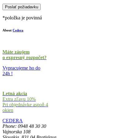
*položka je povinná
About
Cedera
Máte záujem
o expresný rozpočet?
Vypracujeme ho do
24h !
Letná akcia
Extra zľavu 10%
Pri objednávke aspoň 4
okien
CEDERA
Phone: 0948 48 30 30
Vajnorska 108
Slovakia, 831 04 Bratislava