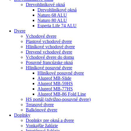
Drevohliníkové okná
Drevohliníkové okná
Naturo 68 ALU
Naturo 80 ALU
Esperia Life 74 ALU
Dvere
Vchodové dvere
Plastové vchodové dvere
Hliníkové vchodové dvere
Drevené vchodové dvere
Vchodové dvere do domu
Posuvné francúzske okná
Hliníkové posuvné dvere
Hliníkové posuvné dvere
Aluprof MB-Slide
Aluprof MB-59HS
Aluprof MB-77HS
Aluprof MB-86 Fold Line
HS portál (zdvižno-posuvné dvere)
Terasové dvere
Balkónové dvere
Doplnky
Doplnky pre okná a dvere
Vonkajšie žalúzie
Interiérové žalúzie