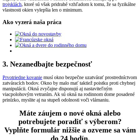
trojsklách
, ktoré sú však pridrahé vzhľadom k tomu, že sa fyzikálne
vlastnosti okien vylepšia len o minimum.
Ako vyzerá naša práca
3. Nezanedbajte bezpečnosť
Prvotr
iedne
kovanie
musí okno bezpečne uzatvárať prostredníctvom
zatváracích bodov. Okno by malo mať taktiež poistku proti chybnej
manipulácii. Okná zvyčajne disponujú aj nastaviteľným
viacpolohovým vetraním. Ak sú okná na rodinnom dome posadené
prinízko, myslite aj na stupeň odolnosti voči vlámaniu.
Máte záujem o nové okná alebo
potrebujete poradiť s výberom?
Vyplňte formulár nižšie a ozveme sa vám
do 24 hodín.