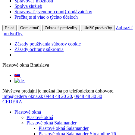
Spravovať možnosti
Správa služieb
Spravovať {vendor_count} dodávateľov
Prečítajte si viac o týchto účeloch
Zobraziť
Prijať
Odmietnuť
Zobraziť predvoľby
Uložiť predvoľby
predvoľby
Zásady používania súborov cookie
Zásady ochrany súkromia
Plastové okná Bratislava
Návšteva predajni je možná iba po telefonickom dohovore.
info@cedera-okna.sk
0948 48 20 20
,
0948 48 30 30
CEDERA
Plastové okná
Plastové okná
Plastové okná Salamander
Plastové okná Salamander
Plastové okná Salamander Streamline 76