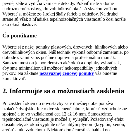
pevné, stále a vydržia vám celé dekády. Pokiaľ máte v dome
nadrozmerné zostavy, drevohliníkové okná sú skvelou voľbou.
Vyberať si môžete zo širokej škály farieb a odtieňov. Na druhej
strane sú však z hľadiska tepelnoizolačných vlastností o čosi horšie
ako okná plastové.
Čo ponúkame
Vyberte si z našej ponuky plastových, drevených, hliníkových alebo
drevohliníkových okien. Náš technik vykoná odborné zameranie, po
dohode s vami zabezpečíme dopravu a profesionálnu montáž.
Samozrejmosťou je poradenstvo aké okná a doplnky vybrať tak,
aby sme minimalizovali možnosť nekompatibility jednotlivých
prvkov. Na základe
nezáväznej cenovej ponuky
vás budeme
kontaktovať.
2. Informujte sa o možnostiach zasklenia
Pri zasklení okien do novostavby sa v dnešnej dobe používa
izolačné dvojsklo. Ide o dve sklenené tabule, ktoré sú vzduchotesne
spojené a to vo vzdialenosti cca 12 až 16 mm. Samozrejme,
tepelnoizolačné vlastnosti je možné aj vylepšiť. Požadovaný efekt
dosiahnete, ak okná vyplníte ušľachtilým plynom (kryptón, xenón,
argón) a nie vzduchom. Niektoré domácnosti siahajú aj po