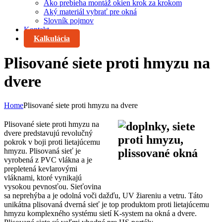
Ako prebieha montáž okien krok za krokom
Aký materiál vybrať pre okná
Slovník pojmov
Kontakt
Kalkulácia
Plisované siete proti hmyzu na
dvere
Home
Plisované siete proti hmyzu na dvere
Plisované siete proti hmyzu na
dvere predstavujú revolučný
pokrok v boji proti lietajúcemu
hmyzu. Plisovaná sieť je
vyrobená z PVC vlákna a je
prepletená kevlarovými
vláknami, ktoré vynikajú
vysokou pevnosťou. Sieťovina
sa neprehýba a je odolná voči dažďu, UV žiareniu a vetru. Táto
unikátna plisovaná dverná sieť je top produktom proti lietajúcemu
hmyzu komplexného systému sietí K-system na okná a dvere.