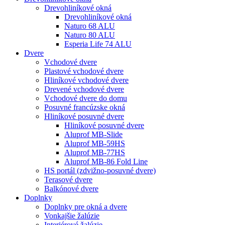
Drevohliníkové okná
Drevohliníkové okná
Naturo 68 ALU
Naturo 80 ALU
Esperia Life 74 ALU
Dvere
Vchodové dvere
Plastové vchodové dvere
Hliníkové vchodové dvere
Drevené vchodové dvere
Vchodové dvere do domu
Posuvné francúzske okná
Hliníkové posuvné dvere
Hliníkové posuvné dvere
Aluprof MB-Slide
Aluprof MB-59HS
Aluprof MB-77HS
Aluprof MB-86 Fold Line
HS portál (zdvižno-posuvné dvere)
Terasové dvere
Balkónové dvere
Doplnky
Doplnky pre okná a dvere
Vonkajšie žalúzie
Interiérové žalúzie