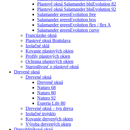
Plastové okná Salamander bluEvolution 82
Plastové okná Salamander bluEvolution 92
Salamander greenEvolution free
Salamander greenEvolution box
Salamander greenEvolution flex / flex A
Salamander greenEvolution curve
Francúzske okná
Plastové okná Bratislava
Izolačné sklá
Kovanie plastových okien
Profily plastových okien
Ochrana plastových okien
Starostlivosť o plastové okná
Drevené okná
Drevené okná
Drevené okná
Naturo 68
Naturo 80
Naturo 92
Esperia Life 80
Drevené okná – typ dreva
Izolačné trojsklo
Kovanie drevených okien
Výroba drevených okien
Drevohliníkové okná