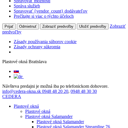
Spravovať možnosti
Správa služieb
Spravovať {vendor_count} dodávateľov
Prečítajte si viac o týchto účeloch
Zobraziť
Prijať
Odmietnuť
Zobraziť predvoľby
Uložiť predvoľby
predvoľby
Zásady používania súborov cookie
Zásady ochrany súkromia
Plastové okná Bratislava
Návšteva predajni je možná iba po telefonickom dohovore.
info@cedera-okna.sk
0948 48 20 20
,
0948 48 30 30
CEDERA
Plastové okná
Plastové okná
Plastové okná Salamander
Plastové okná Salamander
Plastové okná Salamander Streamline 76