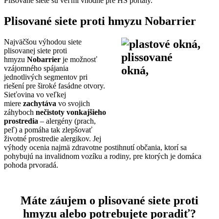
Plisované siete sú veľmi vhodné pre HS portály.
Plisované siete proti hmyzu Nobarrier
Najväčšou výhodou siete
plisovanej siete proti
hmyzu
Nobarrier
je možnosť
vzájomného spájania
jednotlivých segmentov pri
riešení pre široké fasádne otvory.
Sieťovina vo veľkej
miere
zachytáva
vo svojich
záhyboch
nečistoty vonkajšieho
prostredia
– alergény (prach,
peľ) a pomáha tak zlepšovať
životné prostredie alergikov. Jej
výhody ocenia najmä zdravotne postihnutí občania, ktorí sa
pohybujú na invalidnom vozíku a rodiny, pre ktorých je domáca
pohoda prvoradá.
Máte záujem o plisované siete proti
hmyzu alebo potrebujete poradiť?