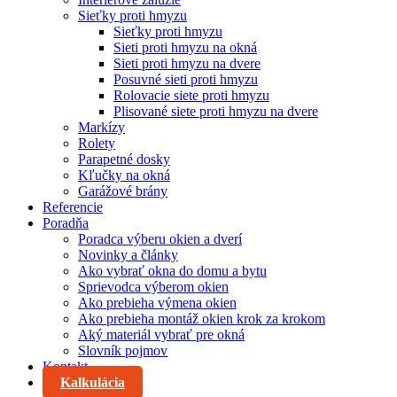
Sieťky proti hmyzu
Sieťky proti hmyzu
Sieti proti hmyzu na okná
Sieti proti hmyzu na dvere
Posuvné sieti proti hmyzu
Rolovacie siete proti hmyzu
Plisované siete proti hmyzu na dvere
Markízy
Rolety
Parapetné dosky
Kľučky na okná
Garážové brány
Referencie
Poradňa
Poradca výberu okien a dverí
Novinky a články
Ako vybrať okna do domu a bytu
Sprievodca výberom okien
Ako prebieha výmena okien
Ako prebieha montáž okien krok za krokom
Aký materiál vybrať pre okná
Slovník pojmov
Kontakt
Kalkulácia