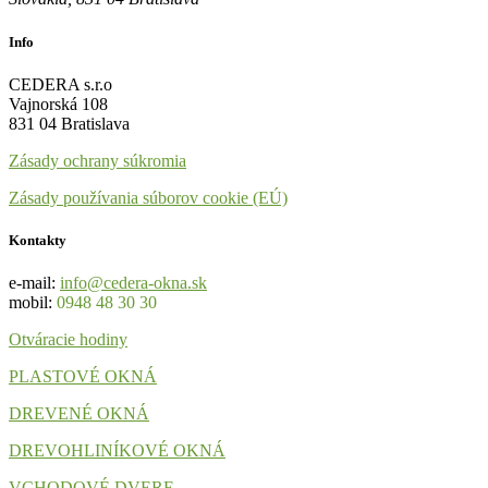
Info
CEDERA s.r.o
Vajnorská 108
831 04 Bratislava
Zásady ochrany súkromia
Zásady používania súborov cookie (EÚ)
Kontakty
e-mail:
info@cedera-okna.sk
mobil:
0948 48 30 30
Otváracie hodiny
PLASTOVÉ OKNÁ
DREVENÉ OKNÁ
DREVOHLINÍKOVÉ OKNÁ
VCHODOVÉ DVERE