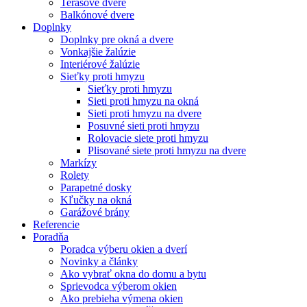
Terasové dvere
Balkónové dvere
Doplnky
Doplnky pre okná a dvere
Vonkajšie žalúzie
Interiérové žalúzie
Sieťky proti hmyzu
Sieťky proti hmyzu
Sieti proti hmyzu na okná
Sieti proti hmyzu na dvere
Posuvné sieti proti hmyzu
Rolovacie siete proti hmyzu
Plisované siete proti hmyzu na dvere
Markízy
Rolety
Parapetné dosky
Kľučky na okná
Garážové brány
Referencie
Poradňa
Poradca výberu okien a dverí
Novinky a články
Ako vybrať okna do domu a bytu
Sprievodca výberom okien
Ako prebieha výmena okien