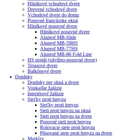
Hliníkové vchodové dvere
Drevené vchodové dvere
Vchodové dvere do domu
Posuvné francúzske okná
Hliníkové posuvné dvere
Hliníkové posuvné dvere
Aluprof MB-Slide
Aluprof MB-59HS
Aluprof MB-77HS
Aluprof MB-86 Fold Line
HS portál (zdvižno-posuvné dvere)
Terasové dvere
Balkónové dvere
Doplnky
Doplnky pre okná a dvere
Vonkajšie žalúzie
Interiérové žalúzie
Sieťky proti hmyzu
Sieťky proti hmyzu
Sieti proti hmyzu na okná
Sieti proti hmyzu na dvere
Posuvné sieti proti hmyzu
Rolovacie siete proti hmyzu
Plisované siete proti hmyzu na dvere
Markízy