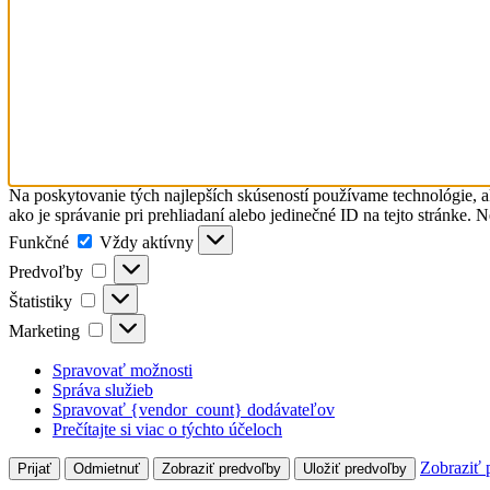
Na poskytovanie tých najlepších skúseností používame technológie, a
ako je správanie pri prehliadaní alebo jedinečné ID na tejto stránke. 
Funkčné
Funkčné
Vždy aktívny
Predvoľby
Predvoľby
Štatistiky
Štatistiky
Marketing
Marketing
Spravovať možnosti
Správa služieb
Spravovať {vendor_count} dodávateľov
Prečítajte si viac o týchto účeloch
Zobraziť 
Prijať
Odmietnuť
Zobraziť predvoľby
Uložiť predvoľby