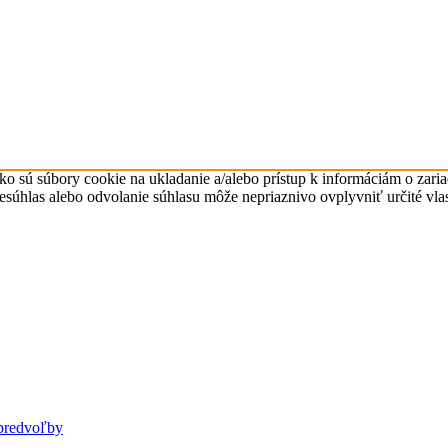
ko sú súbory cookie na ukladanie a/alebo prístup k informáciám o zari
Nesúhlas alebo odvolanie súhlasu môže nepriaznivo ovplyvniť určité vlas
predvoľby