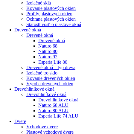
Izolačné sklá
Kovanie plastových okien
Profily plastových okien
Ochrana plastových okien
Starostlivosť o plastové okná
Drevené okná
Drevené okná
Drevené okná
Naturo 68
Naturo 80
Naturo 92
Esperia Life 80
Drevené okná – typ dreva
Izolačné trojsklo
Kovanie drevených okien
Výroba drevených okien
Drevohliníkové okná
Drevohliníkové okná
Drevohliníkové okná
Naturo 68 ALU
Naturo 80 ALU
Esperia Life 74 ALU
Dvere
Vchodové dvere
Plastové vchodové dvere