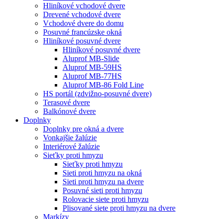
Hliníkové vchodové dvere
Drevené vchodové dvere
Vchodové dvere do domu
Posuvné francúzske okná
Hliníkové posuvné dvere
Hliníkové posuvné dvere
Aluprof MB-Slide
Aluprof MB-59HS
Aluprof MB-77HS
Aluprof MB-86 Fold Line
HS portál (zdvižno-posuvné dvere)
Terasové dvere
Balkónové dvere
Doplnky
Doplnky pre okná a dvere
Vonkajšie žalúzie
Interiérové žalúzie
Sieťky proti hmyzu
Sieťky proti hmyzu
Sieti proti hmyzu na okná
Sieti proti hmyzu na dvere
Posuvné sieti proti hmyzu
Rolovacie siete proti hmyzu
Plisované siete proti hmyzu na dvere
Markízy