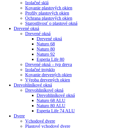
Izolačné sklá
Kovanie plastových okien
Profily plastových okien
Ochrana plastových okien
Starostlivosť o plastové okná
Drevené okná
Drevené okná
Drevené okná
Naturo 68
Naturo 80
Naturo 92
Esperia Life 80
Drevené okná – typ dreva
Izolačné trojsklo
Kovanie drevených okien
Výroba drevených okien
Drevohliníkové okná
Drevohliníkové okná
Drevohliníkové okná
Naturo 68 ALU
Naturo 80 ALU
Esperia Life 74 ALU
Dvere
Vchodové dvere
Plastové vchodové dvere