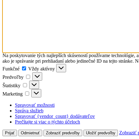
Na poskytovanie tých najlepších skúseností používame technológie, a
ako je správanie pri prehliadaní alebo jedinečné ID na tejto stránke. 
Funkčné
Funkčné
Vždy aktívny
Predvoľby
Predvoľby
Štatistiky
Štatistiky
Marketing
Marketing
Spravovať možnosti
Správa služieb
Spravovať {vendor_count} dodávateľov
Prečítajte si viac o týchto účeloch
Zobraziť 
Prijať
Odmietnuť
Zobraziť predvoľby
Uložiť predvoľby